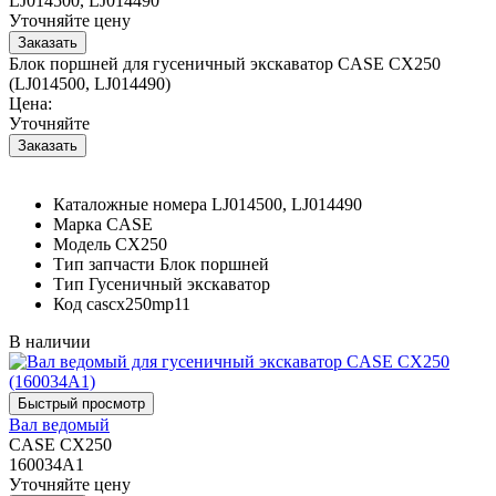
LJ014500, LJ014490
Уточняйте цену
Блок поршней для гусеничный экскаватор CASE CX250
(LJ014500, LJ014490)
Цена:
Уточняйте
Каталожные номера
LJ014500, LJ014490
Марка
CASE
Модель
CX250
Тип запчасти
Блок поршней
Тип
Гусеничный экскаватор
Код
cascx250mp11
В наличии
Вал ведомый
CASE CX250
160034A1
Уточняйте цену