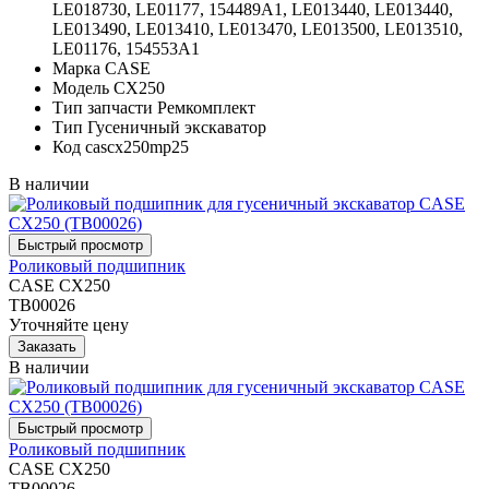
LE018730, LE01177, 154489A1, LE013440, LE013440,
LE013490, LE013410, LE013470, LE013500, LE013510,
LE01176, 154553A1
Марка
CASE
Модель
CX250
Тип запчасти
Ремкомплект
Тип
Гусеничный экскаватор
Код
cascx250mp25
В наличии
Роликовый подшипник
CASE CX250
TB00026
Уточняйте цену
В наличии
Роликовый подшипник
CASE CX250
TB00026