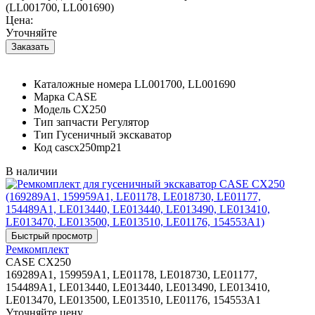
(LL001700, LL001690)
Цена:
Уточняйте
Каталожные номера
LL001700, LL001690
Марка
CASE
Модель
CX250
Тип запчасти
Регулятор
Тип
Гусеничный экскаватор
Код
cascx250mp21
В наличии
Ремкомплект
CASE CX250
169289A1, 159959A1, LE01178, LE018730, LE01177,
154489A1, LE013440, LE013440, LE013490, LE013410,
LE013470, LE013500, LE013510, LE01176, 154553A1
Уточняйте цену