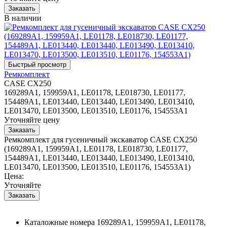
В наличии
Ремкомплект
CASE CX250
169289A1, 159959A1, LE01178, LE018730, LE01177,
154489A1, LE013440, LE013440, LE013490, LE013410,
LE013470, LE013500, LE013510, LE01176, 154553A1
Уточняйте цену
Ремкомплект для гусеничный экскаватор CASE CX250
(169289A1, 159959A1, LE01178, LE018730, LE01177,
154489A1, LE013440, LE013440, LE013490, LE013410,
LE013470, LE013500, LE013510, LE01176, 154553A1)
Цена:
Уточняйте
Каталожные номера
169289A1, 159959A1, LE01178,