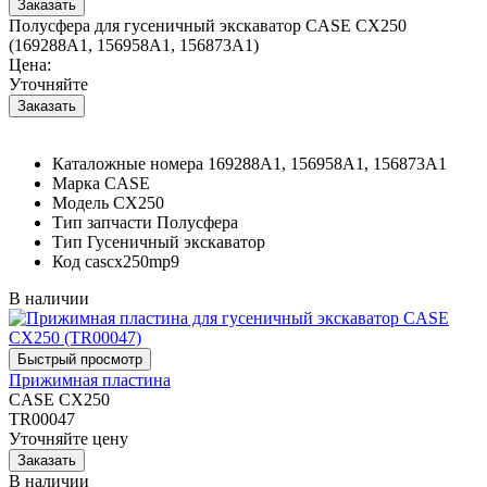
Полусфера для гусеничный экскаватор CASE CX250
(169288A1, 156958A1, 156873A1)
Цена:
Уточняйте
Каталожные номера
169288A1, 156958A1, 156873A1
Марка
CASE
Модель
CX250
Тип запчасти
Полусфера
Тип
Гусеничный экскаватор
Код
cascx250mp9
В наличии
Прижимная пластина
CASE CX250
TR00047
Уточняйте цену
В наличии