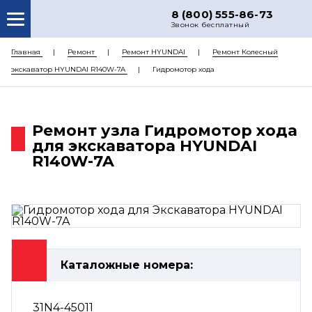
8 (800) 555-86-73
Звонок бесплатный
О НАС
Главная
Ремонт
Ремонт HYUNDAI
Ремонт Колесный
экскаватор HYUNDAI R140W-7A
Гидромотор хода
КАТАЛОГ ЗАПЧАСТЕЙ
РЕМОНТ
Ремонт узла Гидромотор хода
ДОСТАВКА
для экскаватора HYUNDAI
ЦЕНЫ
R140W-7A
КОНТАКТЫ
Каталожные номера:
31N4-45011