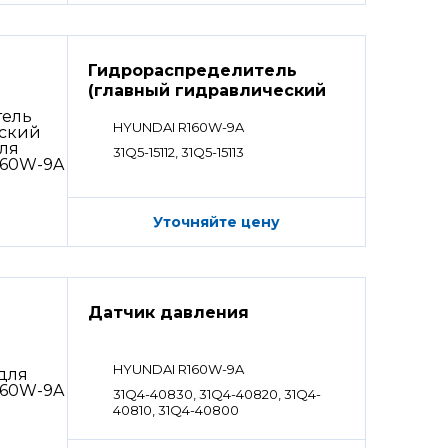
Гидрораспределитель
(главный гидравлический
распределитель)
HYUNDAI R160W-9A
31Q5-15112, 31Q5-15113
Уточняйте цену
Датчик давления
HYUNDAI R160W-9A
31Q4-40830, 31Q4-40820, 31Q4-
40810, 31Q4-40800