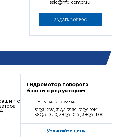
sale@hfe-center.ru
Гидромотор поворота
башни с редуктором
HYUNDAI R160W-9A
31Q5-12181, 31Q5-12160, 31Q6-10141,
38Q5-10150, 38Q5-10151, 38Q5-11100,
39Q5-12100, 39Q5-12101
Уточняйте цену