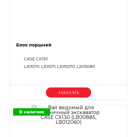
Блок поршней
CASE CX130
LJ01070, LJ01071, LJ015070, LJ015080
Уточняйте цену
В наличии