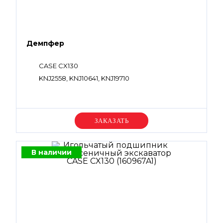
Демпфер
CASE CX130
KNJ2558, KNJ10641, KNJ19710
Уточняйте цену
В наличии