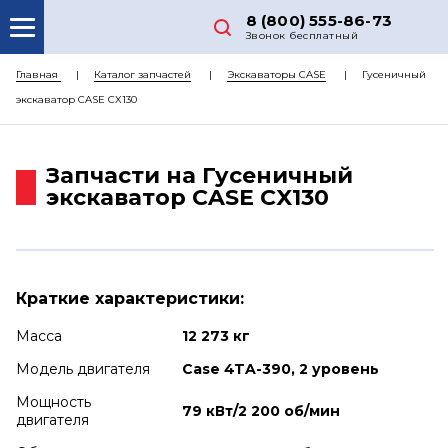
8 (800) 555-86-73
Звонок бесплатный
О НАС
Главная
Каталог запчастей
Экскаваторы CASE
Гусеничный
экскаватор CASE CX130
КАТАЛОГ ЗАПЧАСТЕЙ
РЕМОНТ
Запчасти на Гусеничный
ДОСТАВКА
экскаватор CASE CX130
ЦЕНЫ
КОНТАКТЫ
Краткие характеристики:
Масса
12 273 кг
Модель двигателя
Case 4TA-390, 2 уровень
Мощность
79 кВт/2 200 об/мин
двигателя