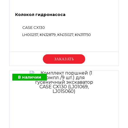
Колокол гидронасоса
CASE CX130
LH00257, KNJ2879, KNJ3027, KNJ11750
Уточняйте цену
В наличии