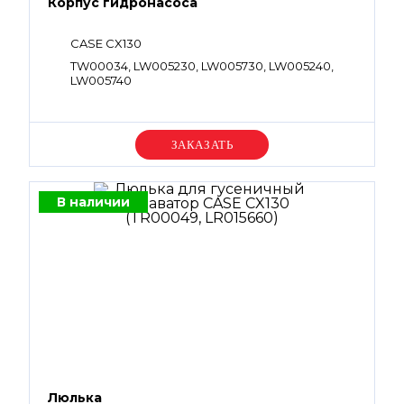
Корпус гидронасоса
CASE CX130
TW00034, LW005230, LW005730, LW005240,
LW005740
Уточняйте цену
В наличии
Люлька