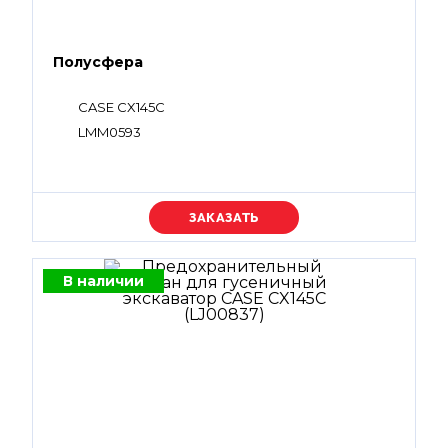
Полусфера
CASE CX145C
LMM0593
Уточняйте цену
В наличии