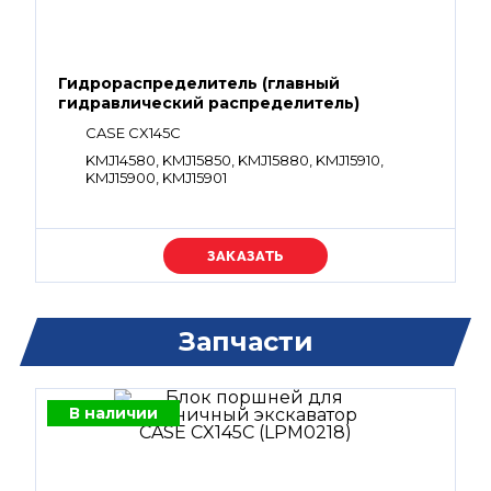
Гидрораспределитель (главный
гидравлический распределитель)
CASE CX145C
KMJ14580, KMJ15850, KMJ15880, KMJ15910,
KMJ15900, KMJ15901
Уточняйте цену
Запчасти
В наличии