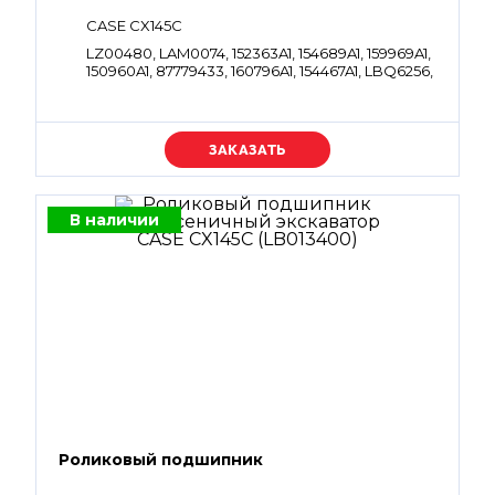
CASE CX145C
LZ00480, LAM0074, 152363A1, 154689A1, 159969A1,
150960A1, 87779433, 160796A1, 154467A1, LBQ6256,
159969A1, 150960A1, 87779433, 160796A1, 154467A1,
151362A1, 159970A1, 154491A1, LBQ6253, LBQ6258,
150514A1, 154529A1
Уточняйте цену
В наличии
Роликовый подшипник