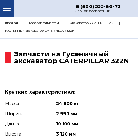
8 (800) 555-86-73
Звонок бесплатный
О НАС
Главная
Каталог запчастей
Экскаваторы CATERPILLAR
Гусеничный экскаватор CATERPILLAR 322N
КАТАЛОГ ЗАПЧАСТЕЙ
РЕМОНТ
Запчасти на Гусеничный
ДОСТАВКА
экскаватор CATERPILLAR 322N
ЦЕНЫ
КОНТАКТЫ
Краткие характеристики:
Масса
24 800 кг
Ширина
2 990 мм
Длина
10 100 мм
Высота
3 120 мм