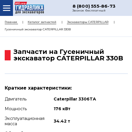
8 (800) 555-86-73
Звонок бесплатный
О НАС
Главная
Каталог запчастей
Экскаваторы CATERPILLAR
Гусеничный экскаватор CATERPILLAR 330B
КАТАЛОГ ЗАПЧАСТЕЙ
РЕМОНТ
Запчасти на Гусеничный
ДОСТАВКА
экскаватор CATERPILLAR 330B
ЦЕНЫ
КОНТАКТЫ
Краткие характеристики:
Двигатель
Caterpillar 3306TA
Мощность
176 кВт
Эксплуатационная
34.42 т
масса