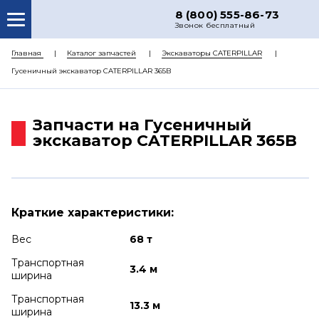
8 (800) 555-86-73
Звонок бесплатный
О НАС
Главная
Каталог запчастей
Экскаваторы CATERPILLAR
Гусеничный экскаватор CATERPILLAR 365B
КАТАЛОГ ЗАПЧАСТЕЙ
РЕМОНТ
Запчасти на Гусеничный
ДОСТАВКА
экскаватор CATERPILLAR 365B
ЦЕНЫ
КОНТАКТЫ
Краткие характеристики:
Вес
68 т
Транспортная
3.4 м
ширина
Транспортная
13.3 м
ширина