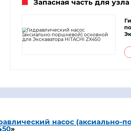
Запасная часть для узла
Ги
по
Эк
равлический насос (аксиально-п
450
»