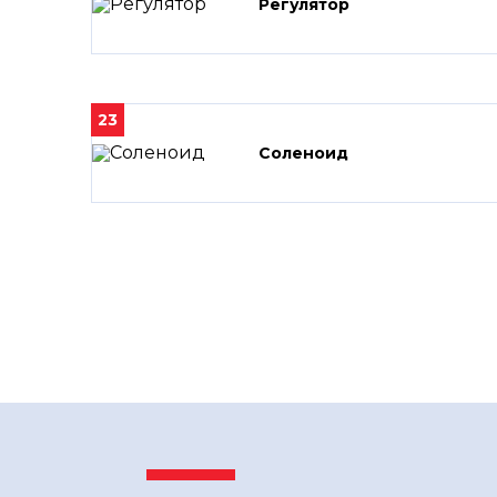
Регулятор
23
Соленоид