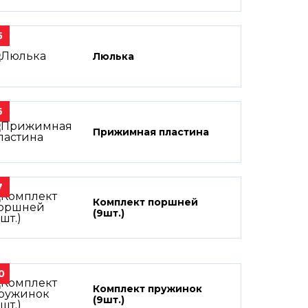
5
Люлька
6
Прижимная пластина
7
Комплект поршней
(9шт.)
0
Комплект пружинок
(9шт.)