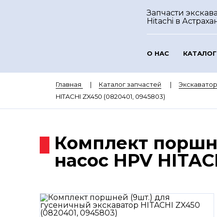
Запчасти экскав
Hitachi
в Астраха
О НАС
КАТАЛОГ
Главная
Каталог запчастей
Экскаватор
HITACHI ZX450 (0820401, 0945803)
Комплект поршне
насос HPV HITACH