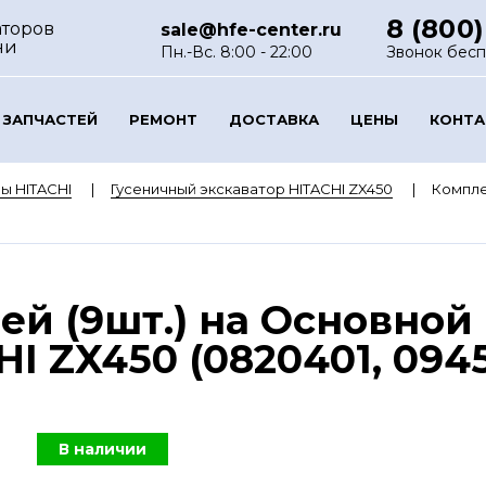
8 (800)
аторов
sale@hfe-center.ru
ни
Пн.-Вс. 8:00 - 22:00
Звонок бес
 ЗАПЧАСТЕЙ
РЕМОНТ
ДОСТАВКА
ЦЕНЫ
КОНТ
ы HITACHI
Гусеничный экскаватор HITACHI ZX450
Компле
й (9шт.) на Основной
I ZX450 (0820401, 094
В наличии