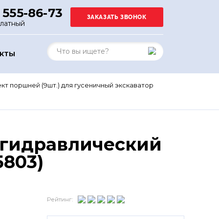
 555-86-73
платный
АКТЫ
кт поршней (9шт.) для гусеничный экскаватор
 гидравлический
5803)
Рейтинг: