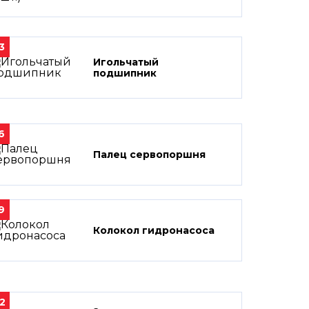
3
Игольчатый
подшипник
6
Палец сервопоршня
9
Колокол гидронасоса
2