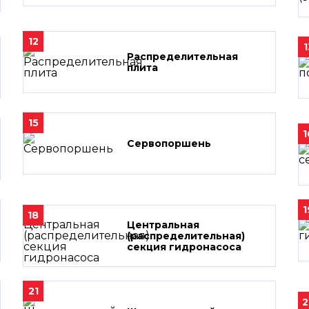
12
1
Распределительная
плита
15
1
Сервопоршень
1
18
Центральная
(распределительная)
секция гидронасоса
21
2