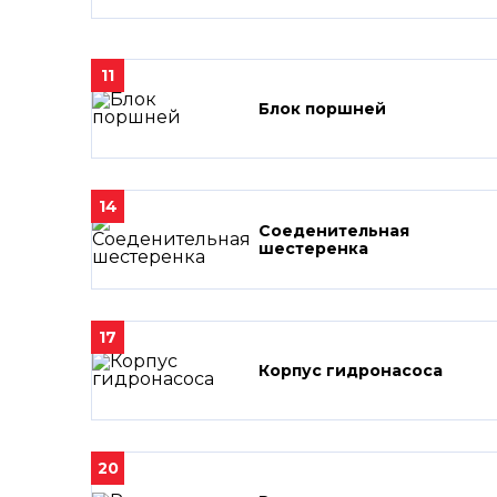
11
Блок поршней
14
Соеденительная
шестеренка
17
Корпус гидронасоса
20