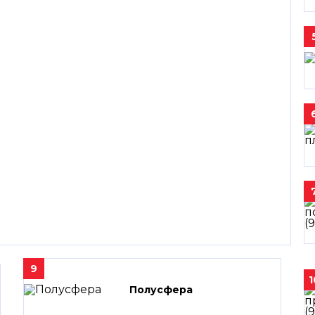
9
1
Полусфера