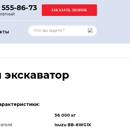
 555-86-73
платный
АКТЫ
 экскаватор
арактеристики:
56 000 кг
гателя
Isuzu BB-6WG1X