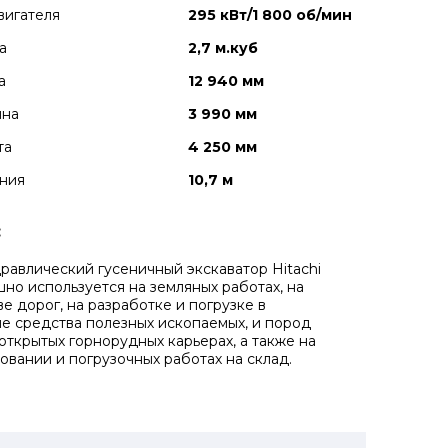
вигателя
295 кВт/1 800 об/мин
а
2,7 м.куб
а
12 940 мм
ина
3 990 мм
та
4 250 мм
ния
10,7 м
:
равлический гусеничный экскаватор Hitachi
но используется на земляных работах, на
е дорог, на разработке и погрузке в
е средства полезных ископаемых, и пород
открытых горнорудных карьерах, а также на
овании и погрузочных работах на склад.