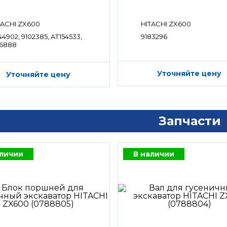
TACHI ZX600
HITACHI ZX600
44902, 9102385, AT154533,
9183296
16888
Уточняйте цену
Уточняйте цену
Запчасти
аличии
В наличии