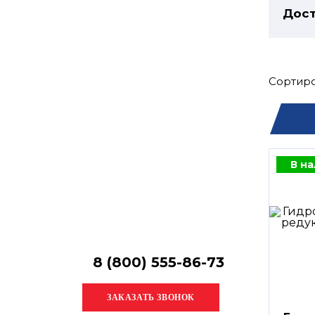
Остались
Дост
вопросы?
Получите консультацию
специалиста!
Сортиро
В н
8 (800) 555-86-73