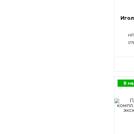
Игол
HI
07
В н