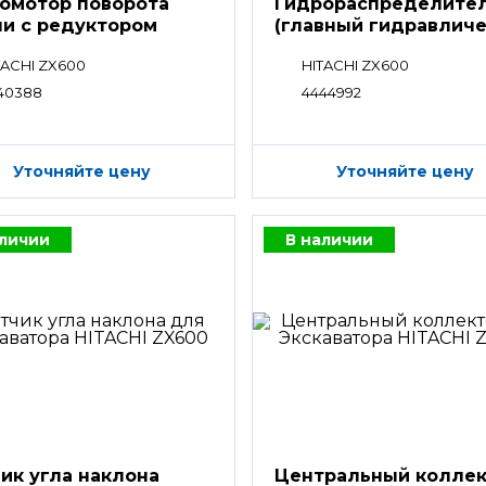
омотор поворота
Гидрораспределите
и с редуктором
(главный гидравлич
распределитель)
TACHI ZX600
HITACHI ZX600
40388
4444992
Уточняйте цену
Уточняйте цену
аличии
В наличии
ик угла наклона
Центральный колле