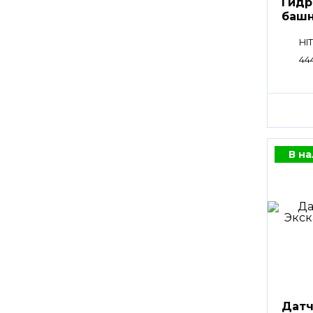
Гидр
башн
HI
44
В н
Датч