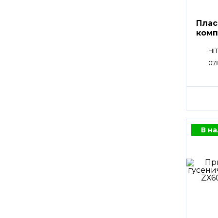
Плас
компл
HI
07
В н