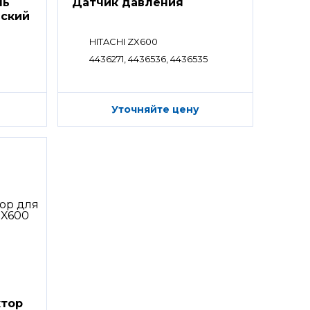
ль
Датчик давления
еский
HITACHI ZX600
4436271, 4436536, 4436535
Уточняйте цену
ктор