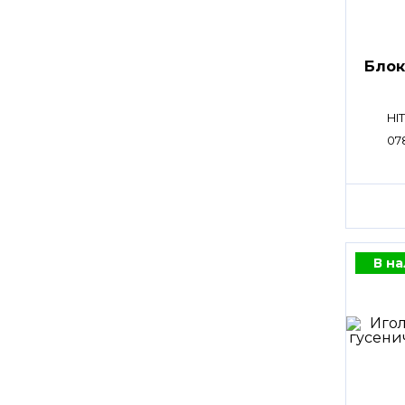
Блок
HI
07
В н