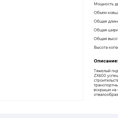
Мощность д
Объем ковш
Общая длин
Общая шир
Общая высо
Высота копа
Описание
Тяжелый гид
ZX600 успеш
строительств
транспортны
вскрыши на 
отвалообраз