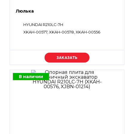
Люлька
HYUNDAI R210LC-7H
XKAH-00577, XKAH-00578, XKAH-00556
Уточняйте цену
В наличии