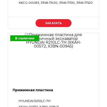
XKCG-00083, 31N8-17430, 31N6-17510, 31N6-17520
Уточняйте цену
В наличии
Прижимная пластина
HYUNDAI R210LC-7H
XKAH-00572, XJBN-00945