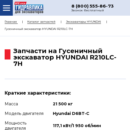
8 (800) 555-86-73
Звонок бесплатный
О НАС
Главная
Каталог запчастей
Экскаваторы HYUNDAI
Гусеничный экскаватор HYUNDAI R210LC-7H
КАТАЛОГ ЗАПЧАСТЕЙ
РЕМОНТ
Запчасти на Гусеничный
ДОСТАВКА
экскаватор HYUNDAI R210LC-
7H
ЦЕНЫ
КОНТАКТЫ
Краткие характеристики:
Масса
21 500 кг
Модель двигателя
Hyundai D6BT-C
Мощность
117,1 кВт/1 950 об/мин
двигателя