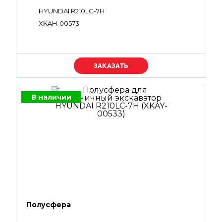
HYUNDAI R210LC-7H
XKAH-00573
Уточняйте цену
В наличии
Полусфера