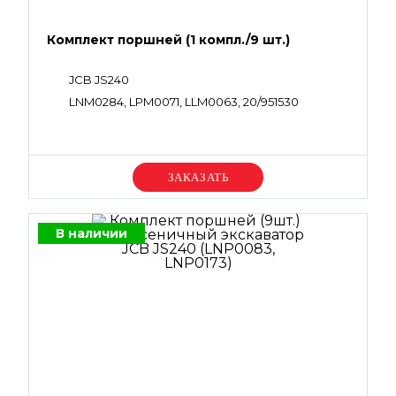
Комплект поршней (1 компл./9 шт.)
JCB JS240
LNM0284, LPM0071, LLM0063, 20/951530
Уточняйте цену
В наличии