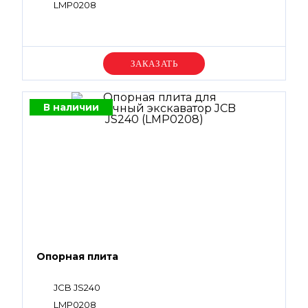
LMP0208
Уточняйте цену
В наличии
Опорная плита
JCB JS240
LMP0208