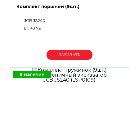
Комплект поршней (9шт.)
JCB JS240
LNP0173
Уточняйте цену
В наличии