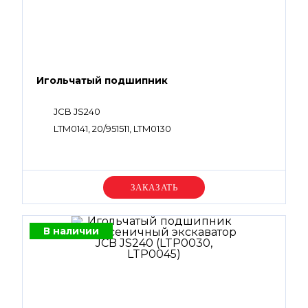
Игольчатый подшипник
JCB JS240
LTM0141, 20/951511, LTM0130
Уточняйте цену
В наличии