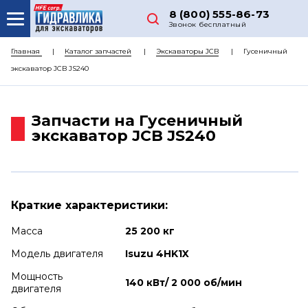
8 (800) 555-86-73
Звонок бесплатный
О НАС
Главная
Каталог запчастей
Экскаваторы JCB
Гусеничный
экскаватор JCB JS240
КАТАЛОГ ЗАПЧАСТЕЙ
РЕМОНТ
Запчасти на Гусеничный
ДОСТАВКА
экскаватор JCB JS240
ЦЕНЫ
КОНТАКТЫ
Краткие характеристики:
Масса
25 200 кг
Модель двигателя
Isuzu 4HK1X
Мощность
140 кВт/ 2 000 об/мин
двигателя