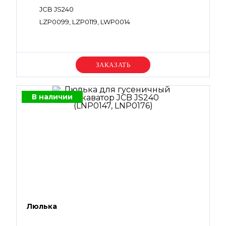
JCB JS240
LZP0099, LZP0119, LWP0014
Уточняйте цену
В наличии
Люлька