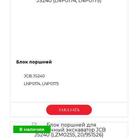
Блок поршней
JCB JS240
LNP0174, LNP0175
Уточняйте цену
В наличии