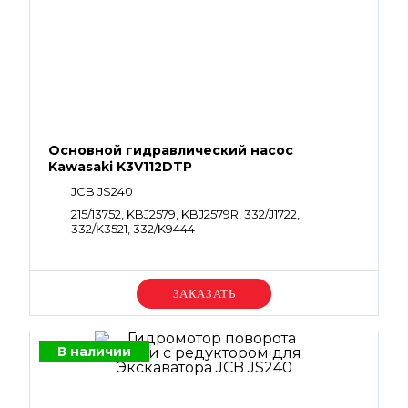
Основной гидравлический насос
Kawasaki K3V112DTP
JCB JS240
215/13752, KBJ2579, KBJ2579R, 332/J1722,
332/K3521, 332/K9444
Уточняйте цену
В наличии