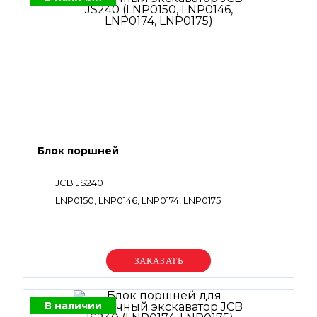
Блок поршней
JCB JS240
LNP0150, LNP0146, LNP0174, LNP0175
Уточняйте цену
В наличии