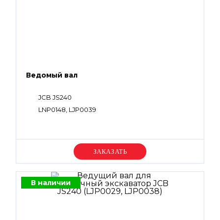
Ведомый вал
JCB JS240
LNP0148, LJP0039
Уточняйте цену
В наличии