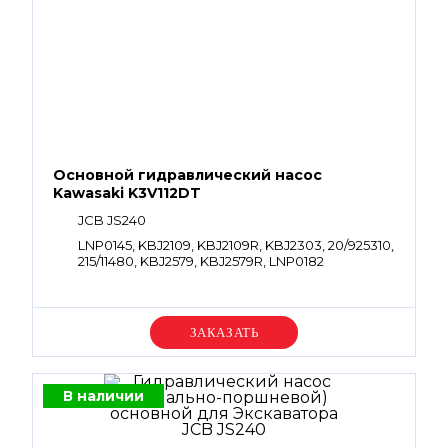
Основной гидравлический насос
Kawasaki K3V112DT
JCB JS240
LNP0145, KBJ2109, KBJ2109R, KBJ2303, 20/925310,
215/11480, KBJ2579, KBJ2579R, LNP0182
Уточняйте цену
В наличии