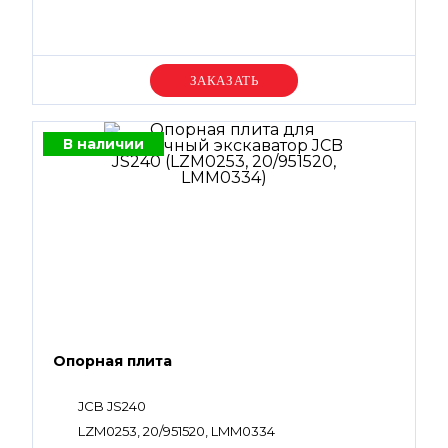
Уточняйте цену
В наличии
Опорная плита
JCB JS240
LZM0253, 20/951520, LMM0334