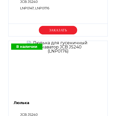
JCB JS240
LNP0147, LNP0176
Уточняйте цену
В наличии
Люлька
JCB JS240