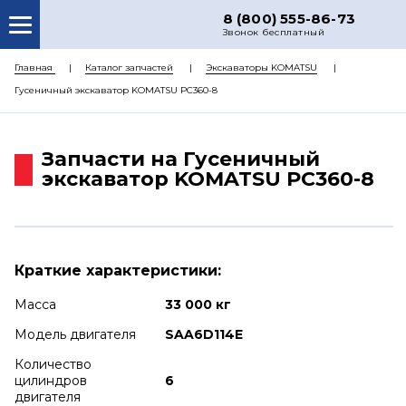
8 (800) 555-86-73
Звонок бесплатный
О НАС
Главная
Каталог запчастей
Экскаваторы KOMATSU
Гусеничный экскаватор KOMATSU PC360-8
КАТАЛОГ ЗАПЧАСТЕЙ
РЕМОНТ
Запчасти на Гусеничный
ДОСТАВКА
экскаватор KOMATSU PC360-8
ЦЕНЫ
КОНТАКТЫ
Краткие характеристики:
Масса
33 000 кг
Модель двигателя
SAA6D114E
Количество
цилиндров
6
двигателя