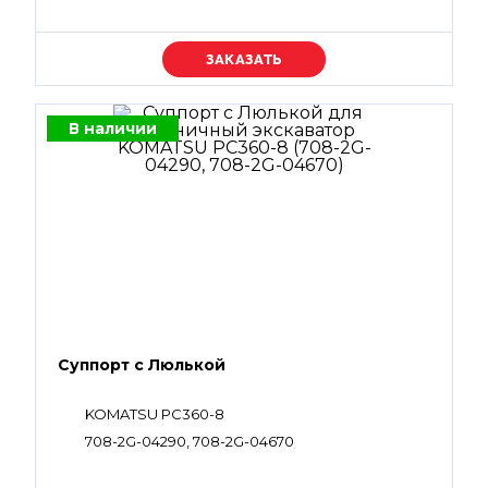
07002-11223, 07002-61023, 07002-61423, 07002-
62434, 702-16-58320, 720-1L-15430, 720-1L-15440,
07001-01008, 07001-01009, 708-2G-15230, 708-
Уточняйте цену
2G-15310, 708-2G-12230
В наличии
Суппорт с Люлькой
KOMATSU PC360-8
708-2G-04290, 708-2G-04670