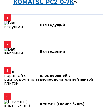
KOMATSU PC210-7K
»
1
Вал ведущий
2
Вал ведомый
3
Блок поршней c
распределительной плитой
4
Штифты (1 компл./3 шт.)