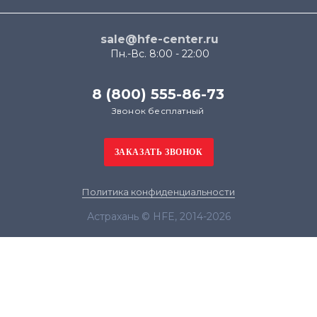
sale@hfe-center.ru
Пн.-Вс. 8:00 - 22:00
8 (800) 555-86-73
Звонок бесплатный
Политика конфиденциальности
Астрахань © HFE, 2014-2026
Продолжая использовать наш сайт, вы даёте
согласие на обработку файлов cookie в целях
функционирования сайта и сбора статистики в
соответствии с
политикой конфиденциальности
Я согласен