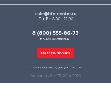
sale@hfe-center.ru
Пн.-Вс. 8:00 - 22:00
8 (800) 555-86-73
Звонок бесплатный
Политика конфиденциальности
Астрахань © HFE, 2014-2026
Продолжая использовать наш сайт, вы даёте
согласие на обработку файлов cookie в целях
функционирования сайта и сбора статистики в
соответствии с
политикой конфиденциальности
Я согласен