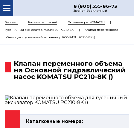
8 (800) 555-86-73
Звонок бесплатный
О НАС
Главная
Каталог запчастей
Экскаваторы KOMATSU
Гусеничный экскаватор KOMATSU PC210-8K
Клапан переменного
КАТАЛОГ ЗАПЧАСТЕЙ
объема для гусеничный экскаватор KOMATSU PC210-8K ()
РЕМОНТ
ДОСТАВКА
Клапан переменного объема
ЦЕНЫ
на Основной гидравлический
насос KOMATSU PC210-8K ()
КОНТАКТЫ
Каталожные номера: