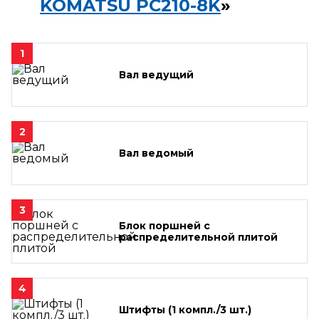
KOMATSU PC210-8K
»
1
Вал ведущий
2
Вал ведомый
3
Блок поршней c
распределительной плитой
4
Штифты (1 компл./3 шт.)