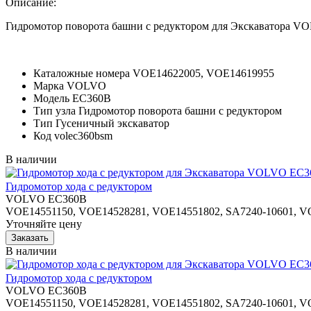
Описание:
Гидромотор поворота башни с редуктором для Экскаватора 
Каталожные номера
VOE14622005, VOE14619955
Марка
VOLVO
Модель
EC360B
Тип узла
Гидромотор поворота башни с редуктором
Тип
Гусеничный экскаватор
Код
volec360bsm
В наличии
Гидромотор хода с редуктором
VOLVO EC360B
VOE14551150, VOE14528281, VOE14551802, SA7240-10601, V
Уточняйте цену
В наличии
Гидромотор хода с редуктором
VOLVO EC360B
VOE14551150, VOE14528281, VOE14551802, SA7240-10601, V