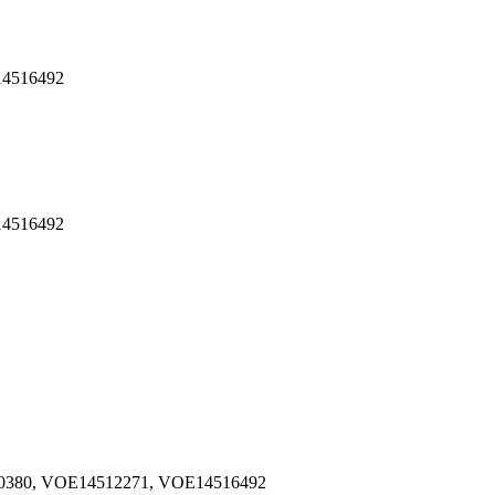
14516492
14516492
0380, VOE14512271, VOE14516492