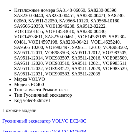
Каталожные номера
SA8148-06060, SA8230-00390,
SA8230-00440, SA8230-00451, SA8230-00471, SA8230-
02060, SA9511-22050, SA9566-10120, SA9566-10160,
SA9566-20350, VOE13949238, SA9512-02222,
VOE14501655, VOE14533610, SA8230-00430,
VOE14533611, SA8230-00461 , VOE14535185, SA8230-
00481, VOE14597198, SA8230-00421, VOE14625240,
SA9566-10200, VOE983497, SA9511-12010, VOE983502,
SA9511-12011, VOE983503, SA9511-12012, VOE983505,
SA9511-12014, VOE983507, SA9511-12016, VOE983509,
SA9511-12020, VOE983510, SA9511-12021, VOE983511,
SA9511-12022, VOE983527, SA9511-12029, VOE983529,
SA9511-12031, VOE990583, SA9511-22035
Марка
VOLVO
Модель
EC460
Тип запчасти
Ремкомплект
Тип
Гусеничный экскаватор
Код
volec460mcv1
Похожие модели
Гусеничный экскаватор VOLVO EC240C
Гусеничный экскаватор VOLVO EC360B