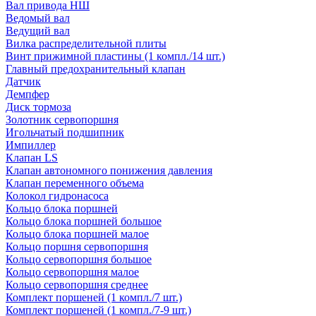
Вал привода НШ
Ведомый вал
Ведущий вал
Вилка распределительной плиты
Винт прижимной пластины (1 компл./14 шт.)
Главный предохранительный клапан
Датчик
Демпфер
Диск тормоза
Золотник сервопоршня
Игольчатый подшипник
Импиллер
Клапан LS
Клапан автономного понижения давления
Клапан переменного объема
Колокол гидронасоса
Кольцо блока поршней
Кольцо блока поршней большое
Кольцо блока поршней малое
Кольцо поршня сервопоршня
Кольцо сервопоршня большое
Кольцо сервопоршня малое
Кольцо сервопоршня среднее
Комплект поршеней (1 компл./7 шт.)
Комплект поршеней (1 компл./7-9 шт.)