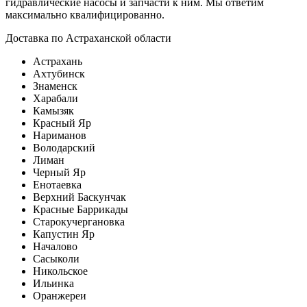
гидравлические насосы и запчасти к ним. Мы ответим
максимально квалифицированно.
Доставка по Астраханской области
Астрахань
Ахтубинск
Знаменск
Харабали
Камызяк
Красный Яр
Нариманов
Володарский
Лиман
Черный Яр
Енотаевка
Верхний Баскунчак
Красные Баррикады
Старокучергановка
Капустин Яр
Началово
Сасыколи
Никольское
Ильинка
Оранжереи