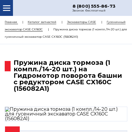
8 (800) 555-86-73
Звонок бесплатный
О НАС
Главная
Каталог запчастей
Экскаваторы CASE
Гусеничный
экскаватор CASE CX160C
Пружина диска тормоза (1 компл./14-20 шт.) для
КАТАЛОГ ЗАПЧАСТЕЙ
гусеничный экскаватор CASE CX160C (156082A1)
РЕМОНТ
ДОСТАВКА
Пружина диска тормоза (1
ЦЕНЫ
компл./14-20 шт.) на
Гидромотор поворота башни
КОНТАКТЫ
с редуктором CASE CX160C
(156082A1)