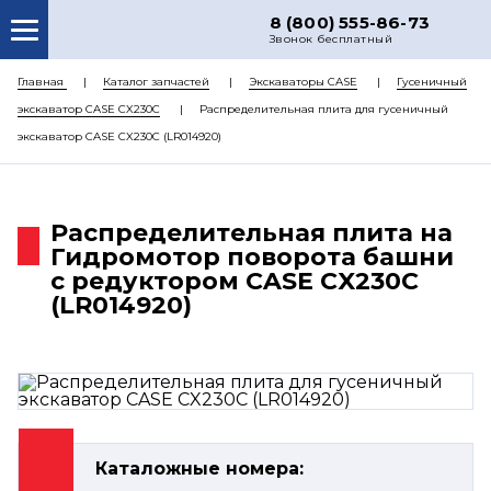
8 (800) 555-86-73
Звонок бесплатный
О НАС
Главная
Каталог запчастей
Экскаваторы CASE
Гусеничный
экскаватор CASE CX230C
Распределительная плита для гусеничный
КАТАЛОГ ЗАПЧАСТЕЙ
экскаватор CASE CX230C (LR014920)
РЕМОНТ
ДОСТАВКА
Распределительная плита на
ЦЕНЫ
Гидромотор поворота башни
с редуктором CASE CX230C
КОНТАКТЫ
(LR014920)
Каталожные номера: