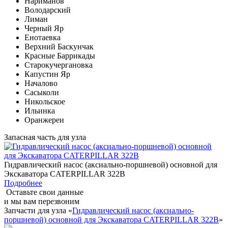
Нариманов
Володарский
Лиман
Черный Яр
Енотаевка
Верхний Баскунчак
Красные Баррикады
Старокучергановка
Капустин Яр
Началово
Сасыколи
Никольское
Ильинка
Оранжереи
Запасная часть для узла
Гидравлический насос (аксиально-поршневой) основной для
Экскаватора CATERPILLAR 322B
Подробнее
Оставьте свои данные
и мы вам перезвоним
Запчасти для узла «
Гидравлический насос (аксиально-
поршневой) основной для Экскаватора CATERPILLAR 322B
»