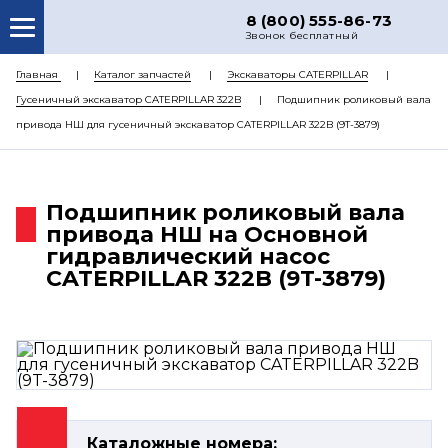
8 (800) 555-86-73
Звонок бесплатный
О НАС
Главная
Каталог запчастей
Экскаваторы CATERPILLAR
Гусеничный экскаватор CATERPILLAR 322B
Подшипник роликовый вала
КАТАЛОГ ЗАПЧАСТЕЙ
привода НШ для гусеничный экскаватор CATERPILLAR 322B (9T-3879)
РЕМОНТ
ДОСТАВКА
Подшипник роликовый вала
ЦЕНЫ
привода НШ на Основной
гидравлический насос
КОНТАКТЫ
CATERPILLAR 322B (9T-3879)
Каталожные номера: