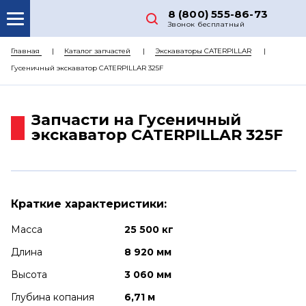
8 (800) 555-86-73
Звонок бесплатный
О НАС
Главная
Каталог запчастей
Экскаваторы CATERPILLAR
Гусеничный экскаватор CATERPILLAR 325F
КАТАЛОГ ЗАПЧАСТЕЙ
РЕМОНТ
Запчасти на Гусеничный
ДОСТАВКА
экскаватор CATERPILLAR 325F
ЦЕНЫ
КОНТАКТЫ
Краткие характеристики:
Масса
25 500 кг
Длина
8 920 мм
Высота
3 060 мм
Глубина копания
6,71 м