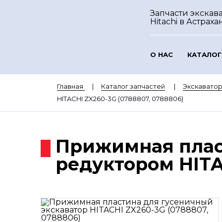
Запчасти экскав
Hitachi
в Астраха
О НАС
КАТАЛОГ
Главная
Каталог запчастей
Экскаватор
HITACHI ZX260-3G (0788807, 0788806)
Прижимная плас
редуктором HITA