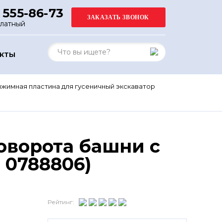
 555-86-73
платный
АКТЫ
жимная пластина для гусеничный экскаватор
оворота башни с
 0788806)
Рейтинг: