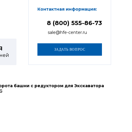
Контактная информация:
8 (800) 555-86-73
sale@hfe-center.ru
Я
ней
орота башни с редуктором для Экскаватора
G