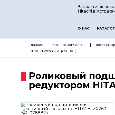
Запчасти экскав
Hitachi
в Астраха
О НАС
КАТАЛОГ
Главная
Каталог запчастей
Экскаватор
HITACHI ZX260-3G (0788811)
Роликовый подш
редуктором HITAC