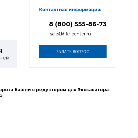
Контактная информация:
8 (800) 555-86-73
sale@hfe-center.ru
Я
ней
орота башни с редуктором для Экскаватора
G