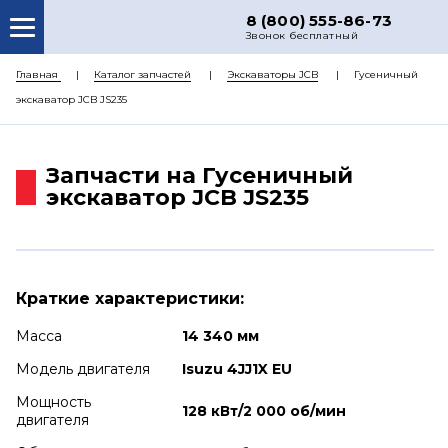
8 (800) 555-86-73
Звонок бесплатный
О НАС
Главная
Каталог запчастей
Экскаваторы JCB
Гусеничный
экскаватор JCB JS235
КАТАЛОГ ЗАПЧАСТЕЙ
РЕМОНТ
Запчасти на Гусеничный
ДОСТАВКА
экскаватор JCB JS235
ЦЕНЫ
КОНТАКТЫ
Краткие характеристики:
Масса
14 340 мм
Модель двигателя
Isuzu 4JJ1X EU
Мощность
128 кВт/2 000 об/мин
двигателя