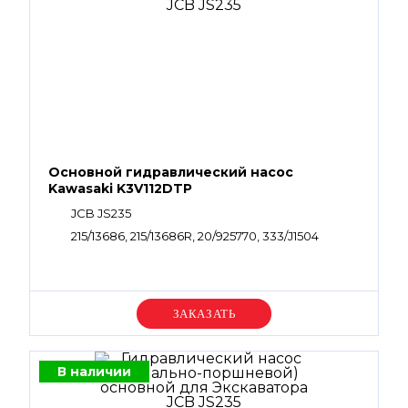
Основной гидравлический насос
Kawasaki K3V112DTP
JCB JS235
215/13686, 215/13686R, 20/925770, 333/J1504
Уточняйте цену
В наличии