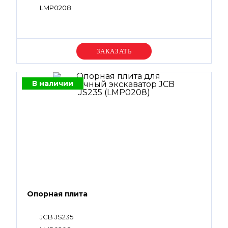
LMP0208
Уточняйте цену
В наличии
Опорная плита
JCB JS235