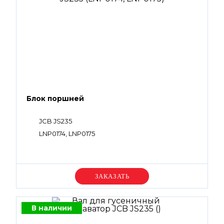
Блок поршней
JCB JS235
LNP0174, LNP0175
Уточняйте цену
В наличии