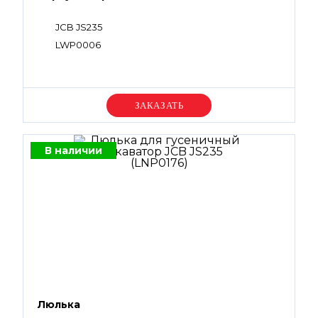
JCB JS235
LWP0006
Уточняйте цену
В наличии
Люлька