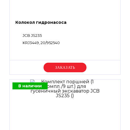
Колокол гидронасоса
JCB JS235
KRJ3449, 20/952540
Уточняйте цену
В наличии