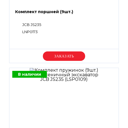
Комплект поршней (9шт.)
JCB JS235
LNP0173
Уточняйте цену
В наличии