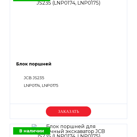
Блок поршней
JCB JS235
LNP0174, LNP0175
Уточняйте цену
В наличии