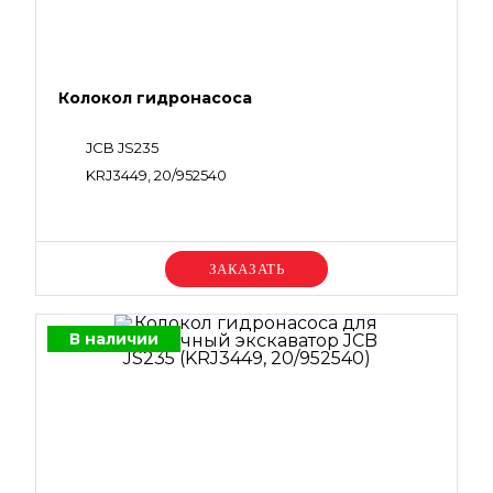
Колокол гидронасоса
JCB JS235
KRJ3449, 20/952540
Уточняйте цену
В наличии