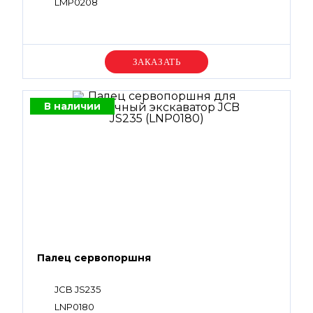
LMP0208
Уточняйте цену
В наличии
Палец сервопоршня
JCB JS235
LNP0180