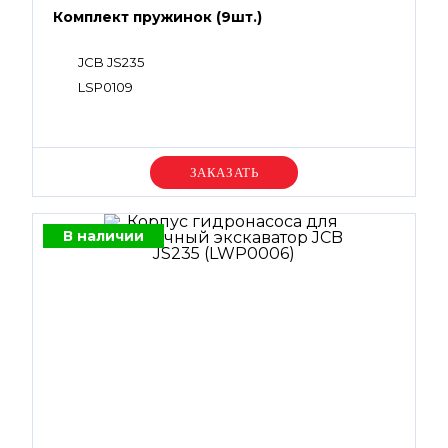
Комплект пружинок (9шт.)
JCB JS235
LSP0109
Уточняйте цену
В наличии