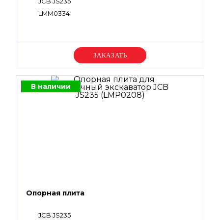
JCB JS235
LMM0334
Уточняйте цену
В наличии
Опорная плита
JCB JS235