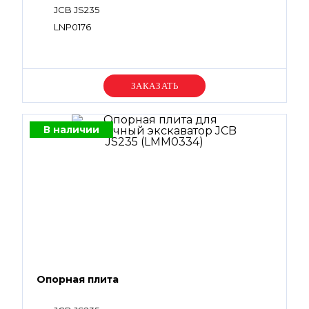
JCB JS235
LNP0176
Уточняйте цену
В наличии
Опорная плита