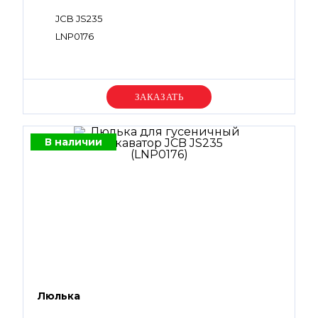
JCB JS235
LNP0176
Уточняйте цену
В наличии
Люлька