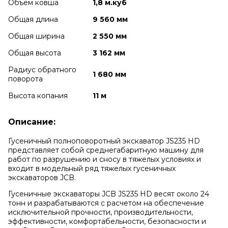
Объем ковша
1,8 м.куб
Общая длина
9 560 мм
Общая ширина
2 550 мм
Общая высота
3 162 мм
Радиус обратного
1 680 мм
поворота
Высота копания
11 м
Описание:
Гусеничный полноповоротный экскаватор JS235 HD
представляет собой среднегабаритную машину для
работ по разрушению и сносу в тяжелых условиях и
входит в модельный ряд тяжелых гусеничных
экскаваторов JCB.
Гусеничные экскаваторы JCB JS235 HD весят около 24
тонн и разрабатываются с расчетом на обеспечение
исключительной прочности, производительности,
эффективности, комфортабельности, безопасности и