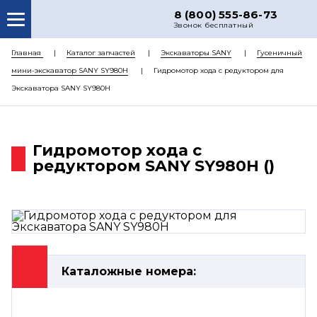
8 (800) 555-86-73
Звонок бесплатный
О НАС
Главная
Каталог запчастей
Экскаваторы SANY
Гусеничный
мини-экскаватор SANY SY980H
Гидромотор хода с редуктором для
КАТАЛОГ ЗАПЧАСТЕЙ
Экскаватора SANY SY980H
РЕМОНТ
ДОСТАВКА
Гидромотор хода с
ЦЕНЫ
редуктором SANY SY980H ()
КОНТАКТЫ
Каталожные номера: