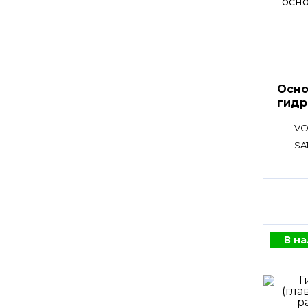
Осно
гидр
VO
SA
В н