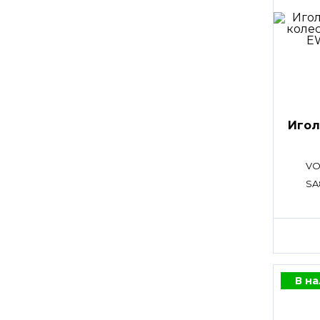
Игол
VO
SA
В н