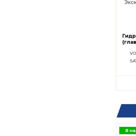
Гидр
(гла
расп
VO
SA
В н