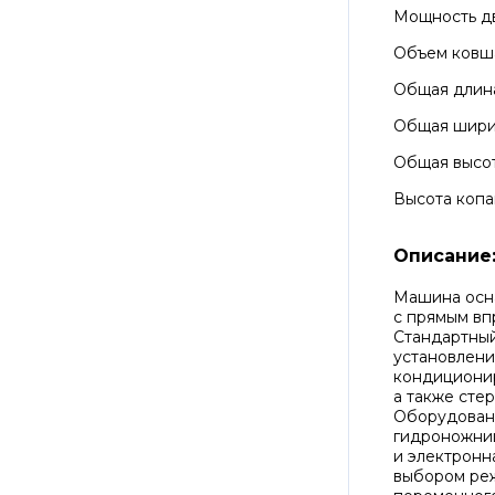
Мощность д
Объем ковш
Общая длин
Общая шир
Общая высо
Высота копа
Описание
Машина осн
с прямым вп
Стандартный
установлени
кондиционир
а также сте
Оборудован
гидроножниц
и электронн
выбором реж