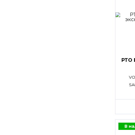
PTO 
VO
SA
В н