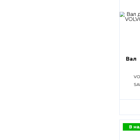
Вал
VO
SA
В н