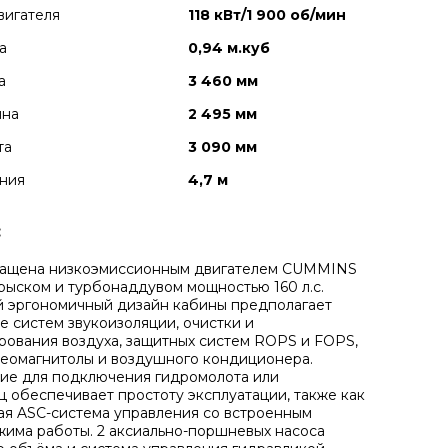
вигателя
118 кВт/1 900 об/мин
а
0,94 м.куб
а
3 460 мм
ина
2 495 мм
та
3 090 мм
ния
4,7 м
:
ащена низкоэмиссионным двигателем CUMMINS
рыском и турбонаддувом мощностью 160 л.с.
 эргономичный дизайн кабины предполагает
е систем звукоизоляции, очистки и
ования воздуха, защитных систем ROPS и FOPS,
реомагнитолы и воздушного кондиционера.
ие для подключения гидромолота или
 обеспечивает простоту эксплуатации, также как
ая ASC-система управления со встроенным
има работы. 2 аксиально-поршневых насоса