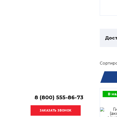
Остались
вопросы?
Получите консультацию
специалиста!
Дост
Сортиро
В н
8 (800) 555-86-73